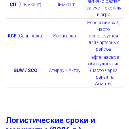
активно растет
CIT
(Шымкент)
Шымкент
за счет текстиля
и агро
Резервный хаб,
часто
KGF
(Сары-Арка)
Караганда
используется
для чартерных
рейсов
Нефтегазовое
оборудование
GUW / SCO
Атырау / Актау
(часто через
транзит в
Алматы)
Логистические сроки и