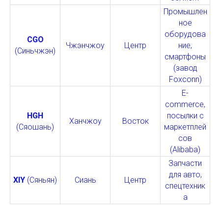
Промышлен
ное
оборудова
CGO
Чжэнчжоу
Центр
ние,
(Синьчжэн)
смартфоны
(завод
Foxconn)
E-
commerce,
HGH
посылки с
Ханчжоу
Восток
(Сяошань)
маркетплей
сов
(Alibaba)
Запчасти
для авто,
XIY
(Сяньян)
Сиань
Центр
спецтехник
а