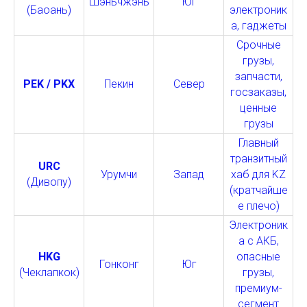
Шэньчжэнь
Юг
(Баоань)
электроник
а, гаджеты
Срочные
грузы,
запчасти,
PEK / PKX
Пекин
Север
госзаказы,
ценные
грузы
Главный
транзитный
URC
Урумчи
Запад
хаб для KZ
(Дивопу)
(кратчайше
е плечо)
Электроник
а с АКБ,
HKG
опасные
Гонконг
Юг
(Чеклапкок)
грузы,
премиум-
сегмент