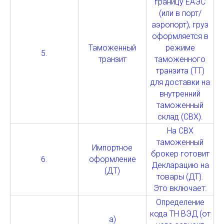
границу ЕАЭС
(или в порт/
аэропорт), груз
оформляется в
Таможенный
режиме
5.
транзит
таможенного
транзита (ТТ)
для доставки на
внутренний
таможенный
склад (СВХ).
На СВХ
таможенный
Импортное
брокер готовит
6.
оформление
Декларацию на
(ДТ)
товары (ДТ).
Это включает:
Определение
кода ТН ВЭД (от
a)