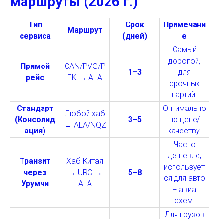
маршруты (2026 г.)
Тип
Срок
Примечани
Маршрут
сервиса
(дней)
е
Самый
дорогой,
Прямой
CAN/PVG/P
1–3
для
рейс
EK → ALA
срочных
партий.
Стандарт
Оптимально
Любой хаб
(Консолид
3–5
по цене/
→ ALA/NQZ
ация)
качеству.
Часто
дешевле,
Транзит
Хаб Китая
использует
через
→ URC →
5–8
ся для авто
Урумчи
ALA
+ авиа
схем.
Для грузов