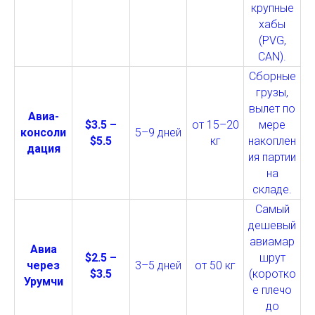
крупные
хабы
(PVG,
CAN).
Сборные
грузы,
вылет по
Авиа-
$3.5 –
от 15–20
мере
консоли
5–9 дней
$5.5
кг
накоплен
дация
ия партии
на
складе.
Самый
дешевый
авиамар
Авиа
$2.5 –
шрут
через
3–5 дней
от 50 кг
$3.5
(коротко
Урумчи
е плечо
до