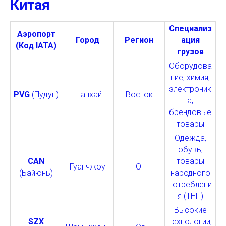
Китая
Специализ
Аэропорт
Город
Регион
ация
(Код IATA)
грузов
Оборудова
ние, химия,
электроник
PVG
(Пудун)
Шанхай
Восток
а,
брендовые
товары
Одежда,
обувь,
CAN
товары
Гуанчжоу
Юг
(Байюнь)
народного
потреблени
я (ТНП)
Высокие
SZX
технологии,