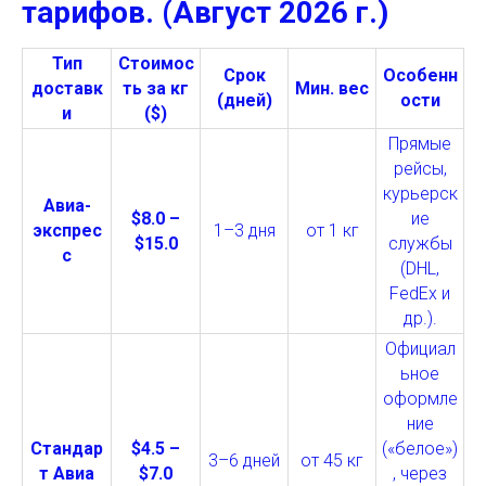
тарифов. (Август 2026 г.)
Тип
Стоимос
Срок
Особенн
доставк
ть за кг
Мин. вес
(дней)
ости
и
($)
Прямые
рейсы,
курьерск
Авиа-
$8.0 –
ие
экспрес
1–3 дня
от 1 кг
$15.0
службы
с
(DHL,
FedEx и
др.).
Официал
ьное
оформле
ние
Стандар
$4.5 –
(«белое»)
3–6 дней
от 45 кг
т Авиа
$7.0
, через